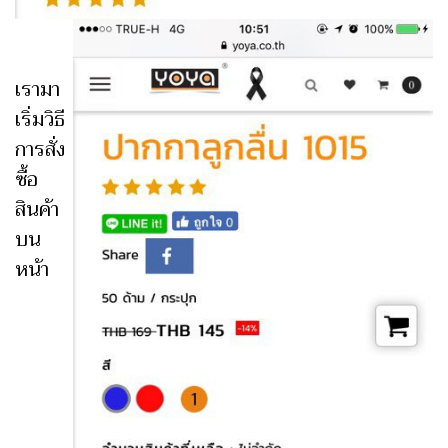
เรามา
เริ่มวิธี
การสั่ง
ซื้อ
สินค้า
บน
หน้า