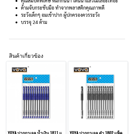
คุณสมบัติพิเศษ หมึกกันน้ำ โดนน้ำแล้วไม่เลอะเทอะ
ด้ามจับกระชับมือ ทำจากพลาสติกคุณภาพดี
ระวังเด็กๆ อมเข้าปาก ผู้ปกครองควรระวัง
บรรจุ 24 ด้าม
สินค้าเกี่ยวข้อง
YOYA ปากกาเจล น้ำเงิน 1811 แพ็ค 2x12 (หัวเข็ม)
YOYA ปากกาเจล ดำ 1802 แพ็ค 2x12 (หัวลูกลื่น)