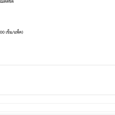
ม่ติดขัด
000 เข็ม/แพ็ค)