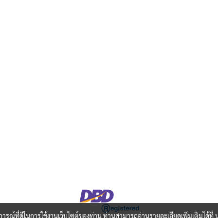
บการณ์ที่ดีในการใช้งานเว็บไซต์ของท่าน ท่านสามารถอ่านรายละเอียดเพิ่มเติมได้ที่