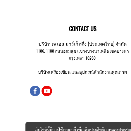
CONTACT US
บริษัท เจ เอส มาร์เก็ตติ้ง (ประเทศไทย) จำกัด
1186, 1188 ถนนอุดมสุข แขวงบางนาเหนือ เขตบางนา
กรุงเทพฯ 10260
บริษัทเครื่องเขียน และอุปกรณ์สำนักงานคุณภาพ
เว็บไซต์นี้มีการใช้งานคุกกี้ เพื่อเพิ่มประสิทธิภาพและประส