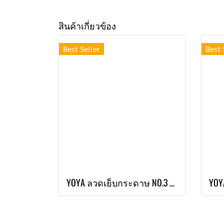
สินค้าเกี่ยวข้อง
Best Seller
Best 
YOYA ลวดเย็บกระดาษ NO.3 แพ็ค 24