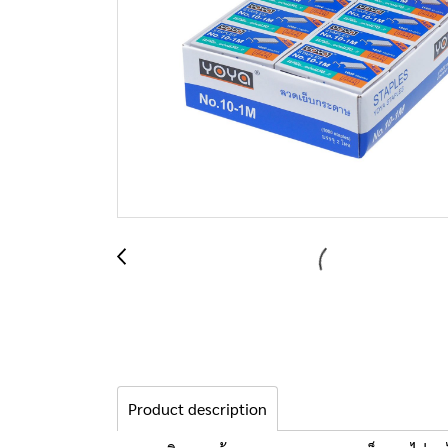
Product description