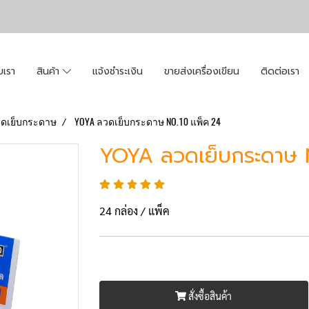
ับเรา
สินค้า
แจ้งชำระเงิน
ขายส่งเครื่องเขียน
ติดต่อเรา
ดเย็บกระดาษ
YOYA ลวดเย็บกระดาษ NO.10 แพ็ค 24
YOYA ลวดเย็บกระดาษ 
24 กล่อง / แพ็ค
สั่งซื้อสินค้า