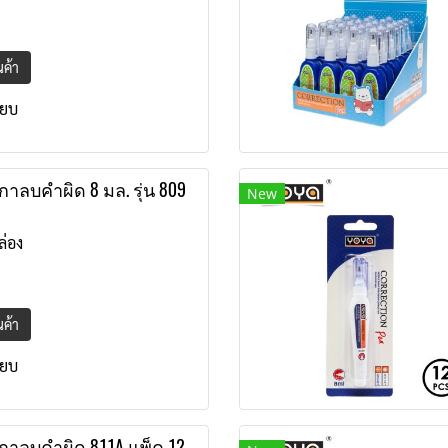
ินค้า
ียบ
าลบคำผิด 8 มล. รุ่น 809
New
ล่อง
ินค้า
ียบ
กาลบคำผิด 811A แพ็ค 12