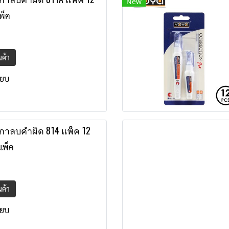
New
พ็ค
ินค้า
ียบ
กาลบคำผิด 814 แพ็ค 12
แพ็ค
ินค้า
ียบ