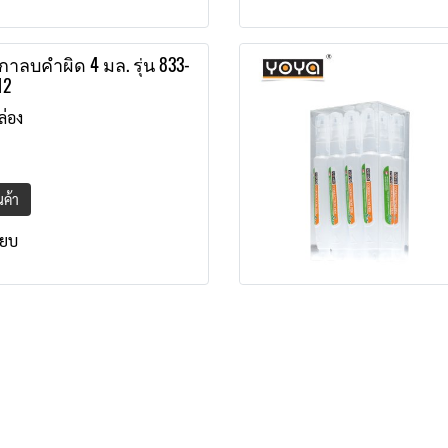
าลบคำผิด 4 มล. รุ่น 833-
12
ล่อง
ินค้า
ียบ