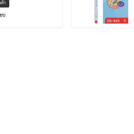
ินค้า
ียบ