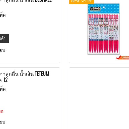
Best Seller
พ็ค
ินค้า
ียบ
าลูกลื่น น้ำเงิน TETEUM
ค 12
พ็ค
มด
ียบ